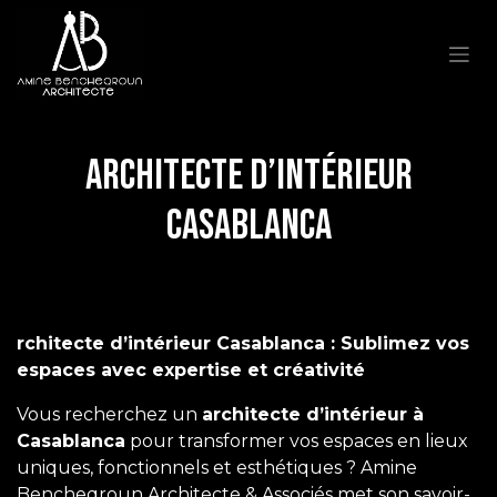
Amine
Se rendre au contenu
Bencheqroun
Architecte
&
Architecte d’intérieur
Associés
Casablanca
|
Architecture
rchitecte d’intérieur Casablanca : Sublimez vos
et
espaces avec expertise et créativité
Design
Vous recherchez un
architecte d’intérieur à
Casablanca
pour transformer vos espaces en lieux
à
uniques, fonctionnels et esthétiques ? Amine
Bencheqroun Architecte & Associés met son savoir-